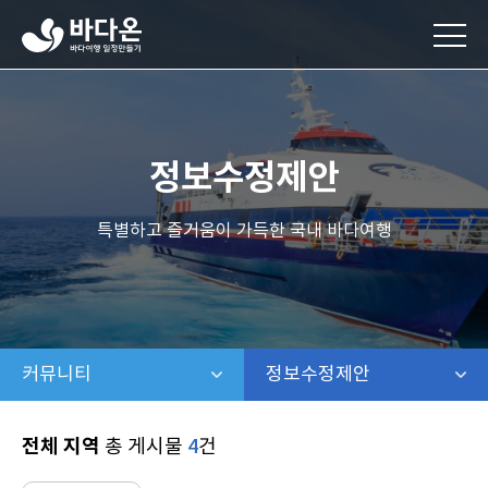
바
다
온
바
다
여
행
정보수정제안
일
정
만
특별하고 즐거움이 가득한 국내 바다여행
들
기
커뮤니티
같은 레벨 메뉴 보기
정보수정제안
같은 레벨 보기
전체 지역
총 게시물
4
건