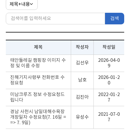
검색
제목
작성자
작성일
태안둘레길 캠핑장 이미지 수
2026-04-0
김선우
정 및 이름 수정
9
진해기지사령부 전화번호 수
2026-01-2
남호
정요청
0
미남크루즈 정보 수정요청드
2022-01-2
김진아
립니다
7
경남 사천시 남일대해수욕장
2021-07-0
개장일자 수정요청(7. 16일 =
유성수
7
=> 7. 9일)