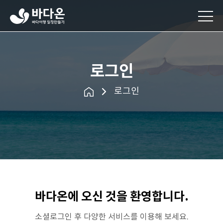
바
다
온
바
다
여
로그인
행
일
로그인
정
만
들
기
바다온에 오신 것을 환영합니다.
소셜로그인 후 다양한 서비스를 이용해 보세요.