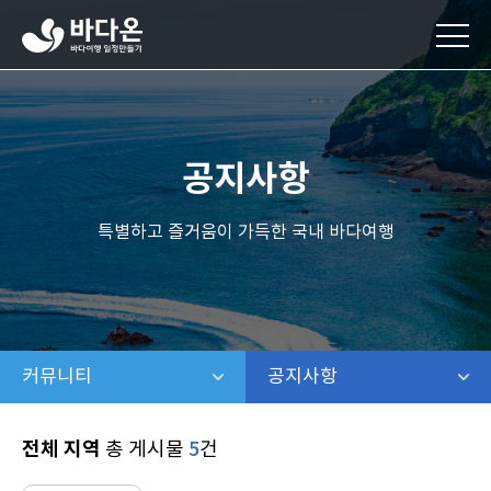
바
다
온
바
다
여
행
공지사항
일
정
만
특별하고 즐거움이 가득한 국내 바다여행
들
기
커뮤니티
같은 레벨 메뉴 보기
공지사항
같은 레벨 보기
전체 지역
총 게시물
5
건