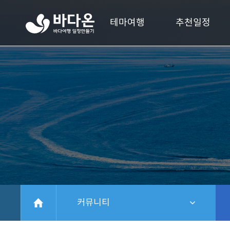
바
테마여행
추천일정
다
온
바
다
여
행
일
정
만
들
기
HOME
커뮤니티
같은 레벨 메뉴 보기