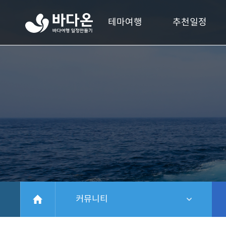
바
테마여행
추천일정
다
온
바
다
여
행
일
정
만
들
기
HOME
커뮤니티
같은 레벨 메뉴 보기