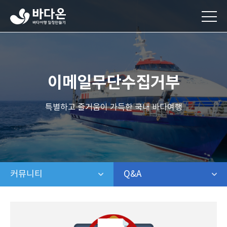
바
다
온
바
다
여
행
이메일무단수집거부
일
정
만
특별하고 즐거움이 가득한 국내 바다여행
들
기
커뮤니티
같은 레벨 메뉴 보기
Q&A
같은 레벨 보기