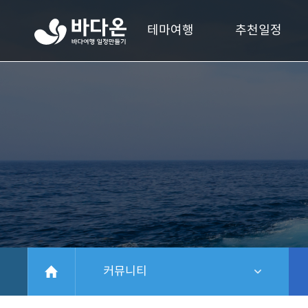
바
테마여행
추천일정
다
온
바
다
여
행
일
정
만
들
기
HOME
커뮤니티
같은 레벨 메뉴 보기