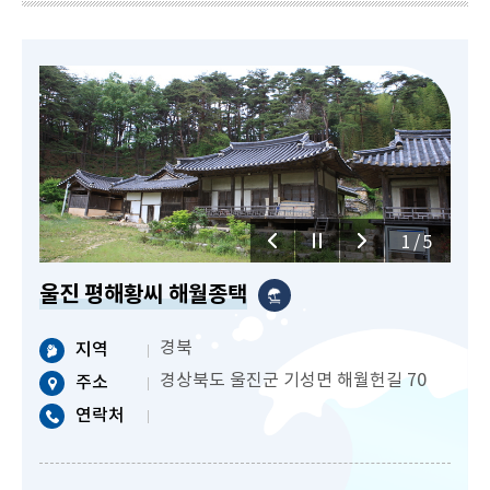
1/5
울진 평해황씨 해월종택
경북
지역
경상북도 울진군 기성면 해월헌길 70
주소
연락처