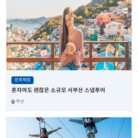
문화체험
혼자여도 괜찮은 소규모 서부산 스냅투어
부산