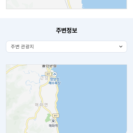
주변정보
주
주변 관광지
변
관
광
지
탭
내
용