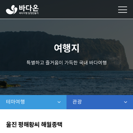
바
다
온
바
다
여
행
여행지
일
정
만
특별하고 즐거움이 가득한 국내 바다여행
들
기
테마여행
같은 레벨 메뉴 보기
관광
같은 레벨 보기
울진 평해황씨 해월종택