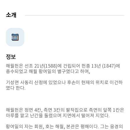
소개
정보
해월헌은 선조 21년(1588)에 건립되어 헌종 13년 (1847)에
중수되었고 해월 황여일의 별구였다고 하며,
기성면 사동리 산정에 있었으나 후손이 현재의 위치로 이건하
였다 한다.
해월헌은 정면 4칸, 측면 3칸의 팔작집으로 측면의 앞쪽 1칸은
마루를 깔고 난간을 돌렸으며 지면에서 떨어져 지었다.
황여일의 자는 회원, 호는 해월, 본관은 평해이다. 그는 응경의