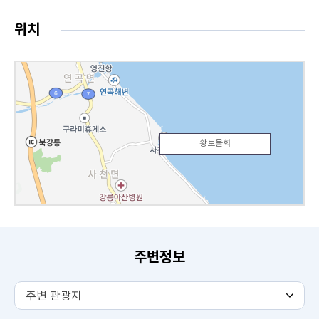
위치
황토물회
주변정보
주
주변 관광지
변
관