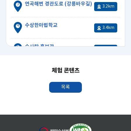
연곡해변 경관도로 (강릉바우길)
3.2km
수상한마법학교
3.4km
4.08km
숲사랑 홍보관
3.7km
체험 콘텐츠
목록