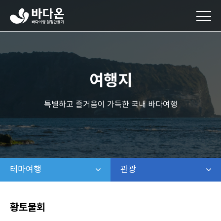
바
다
온
바
다
여
행
여행지
일
정
만
특별하고 즐거움이 가득한 국내 바다여행
들
기
테마여행
같은 레벨 메뉴 보기
관광
같은 레벨 보기
황토물회