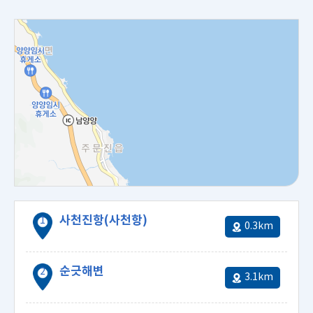
광
지
탭
내
용
사천진항(사천항)
0.3km
사천진항(사천항)
순긋해변
3.1km