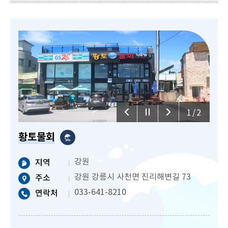
1/2
황토물회
강원
지역
강원 강릉시 사천면 진리해변길 73
주소
033-641-8210
연락처