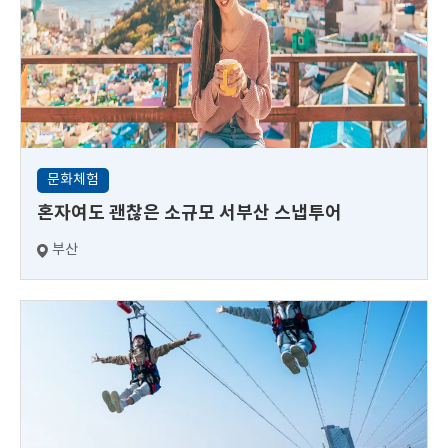
문화체험
혼자여도 괜찮은 소규모 서부산 스냅투어
부산