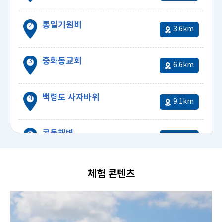
천암함46용사위령탑
통일기원비
3.6km
중화동교회
6.6km
백령도 사자바위
9.1km
4.08km
콩돌해변
9.1km
체험 콘텐츠