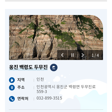
2/4
옹진 백령도 두무진
인천
지역
인천광역시 옹진군 백령면 두무진로
주소
559-3
032-899-3515
연락처