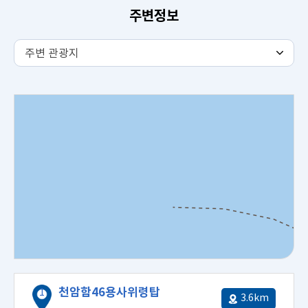
주변정보
주
주변 관광지
변
관
광
지
탭
내
용
천암함46용사위령탑
3.6km