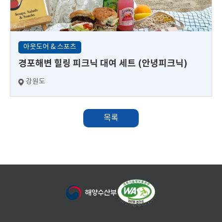
아웃도어 & 스포츠
경포해변 힐링 피크닉 대여 세트 (안녕피크닉)
강원도
목록