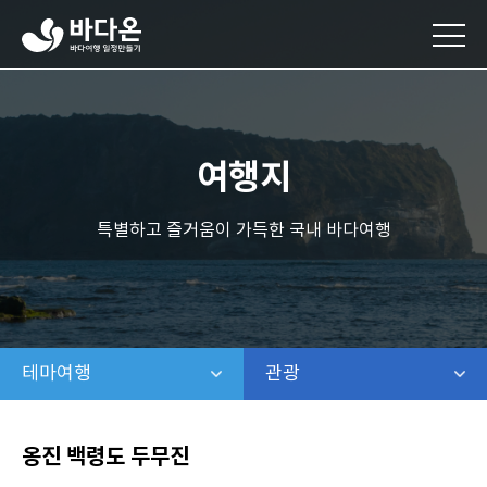
바
다
온
바
다
여
행
여행지
일
정
만
특별하고 즐거움이 가득한 국내 바다여행
들
기
테마여행
같은 레벨 메뉴 보기
관광
같은 레벨 보기
옹진 백령도 두무진