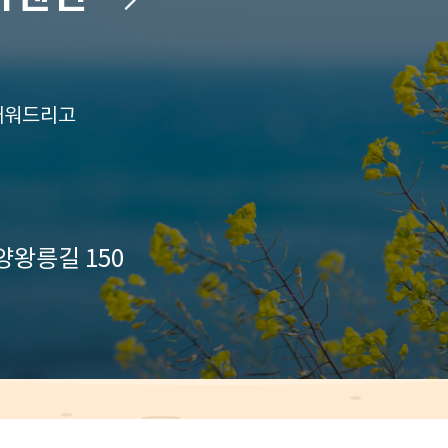
태워드리고
양왕릉길 150