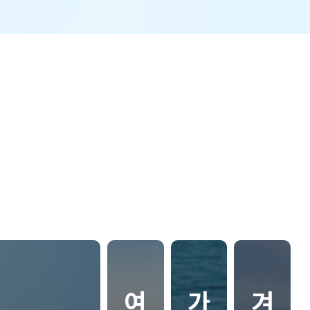
닫
닫
닫
힘
힘
힘
여
가
겨