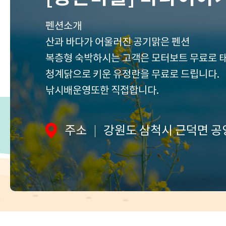
세
펜션소개
산과 바다가 어울러진 공기맑은 펜션
보
복층형 숙박하시는 고객은 모터보트 무료로 
기
청계닭으로 키운 유정란을 무료로 드립니다.
낚시배운영또한 직접합니다.
주소
강원도 삼척시 근덕면 공