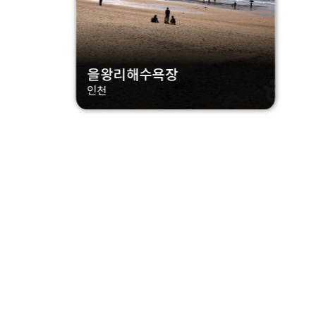
을왕리해수욕장
인천