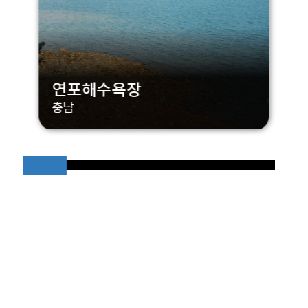
연포해수욕장
충남