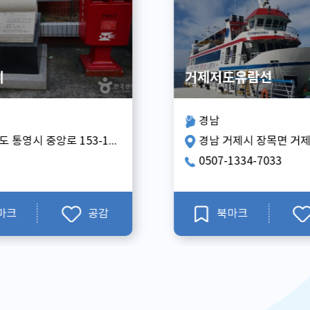
도유람선
신진도 수산시장 (안흥
지역:
충남
주소:
경남 거제시 장목면 거제북로 2633-15
전화:
1334-7033
-
마크
공감
북마크