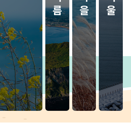
름
을
울