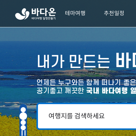
바
테마여행
추천일정
다
온
바
다
여
행
검
바
일
내가 만드는
색
정
만
들
기
언제든 누구와든 함께 떠나기 좋
공기좋고 깨끗한
국내 바다여행 