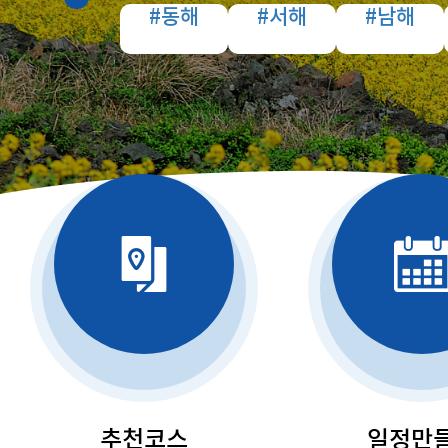
#동해
#서해
#남해
추천코스
일정만