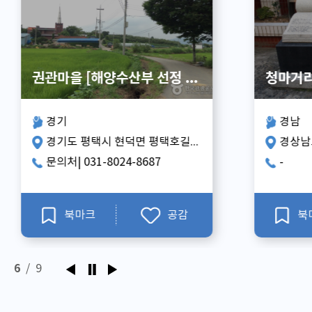
청마거리
거제저
지역:
지역:
경남
경남
주소:
주소:
경상남도 통영시 중앙로 153-10 (문화동)
전화:
전화:
-
0507-
북마크
공감
북
7
/
9