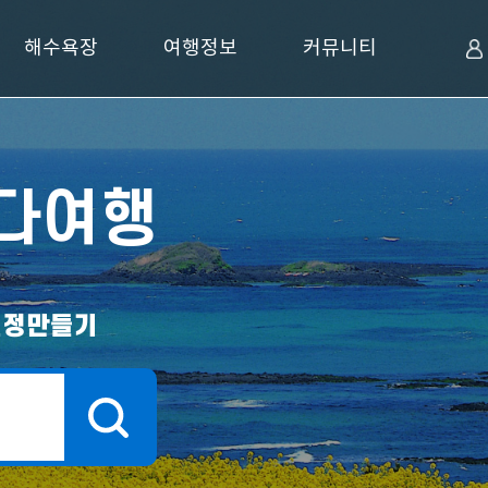
해수욕장
여행정보
커뮤니티
다여행
은
일정만들기