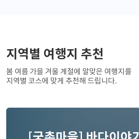
지역별 여행지 추천
봄 여름 가을 겨울 계절에 알맞은 여행지를
지역별 코스에 맞게 추천해 드립니다.
펼
쳐
짐
[궁촌마을] 바다이야
상