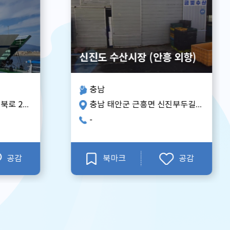
 외항)
신양섭지 해수욕장
지역:
제주
주소:
충남 태안군 근흥면 신진부두길 36
제주특별자치도 서귀포시 성산읍 섭지코지로 88 (샤워,탈의장)
전화:
064-760-4990
공감
북마크
공감